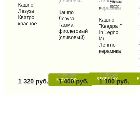
уникальные
КУПИТЬ В 1 КЛИК
Кашпо
фото
Лезуза
КУПИТЬ В 1 КЛИК
Кашпо
Кватро
Лезуза
КУПИТЬ В 1 КЛИК
Кашпо
красное
Гамма
"Квадрат"
КУП
фиолетовый
In Legno
(сливовый)
Ин
Ленгно
керамика
1 450 руб.
1 200 руб.
В КОРЗИНУ
В
В КОРЗИНУ
1 320 руб.
1 400 руб.
1 100 руб.