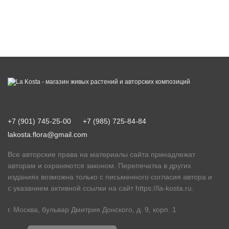
+7 (901) 745-25-00
+7 (985) 725-84-84
lakosta.flora@gmail.com
Все авторские права на материалы сайта принадлежат
авторам и охраняются законом. Перепечатка в других
изданиях возможна только с письменного согласия автора и
с указанием активной ссылки на сайт
https://la-kosta.ru
.
г. Москва, бульвар Дмитрия Донского, д. 9, корп. 1