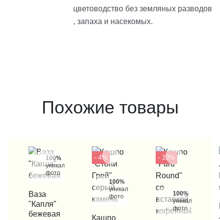
цветоводство без земляных разводов
, запаха и насекомых.
Похожие товары
- 4%
- 10%
100%
уникальные
фото
100%
уникальные
КУПИТЬ В 1 КЛИК
Ваза
100%
фото
уникальные
"Капля"
КУП
фото
бежевая
КУПИТЬ В 1 КЛИК
Кашпо