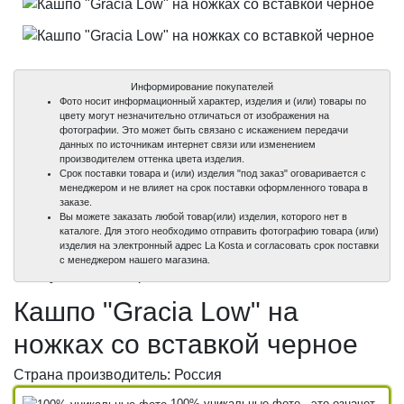
Информирование покупателей
Фото носит информационный характер, изделия и (или) товары по
цвету могут незначительно отличаться от изображения на
фотографии. Это может быть связано с искажением передачи
данных по источникам интернет связи или изменением
производителем оттенка цвета изделия.
Срок поставки товара и (или) изделия "под заказ" оговаривается с
менеджером и не влияет на срок поставки оформленного товара в
заказе.
Вы можете заказать любой товар(или) изделия, которого нет в
каталоге. Для этого необходимо отправить фотографию товара (или)
изделия на электронный адрес La Kosta и согласовать срок поставки
100%
100%
с менеджером нашего магазина.
уникальные фото
уникальные фото
Кашпо "Graсia Low" на
ножках со вставкой черное
Страна производитель: Россия
100% уникальные фото - это означет,