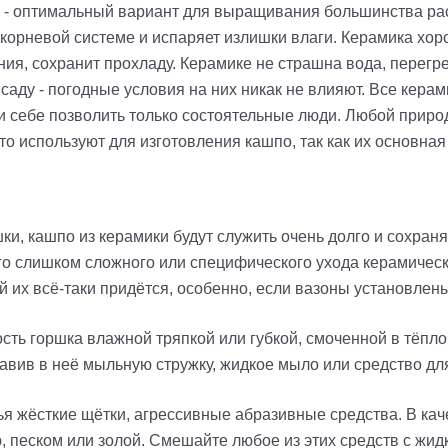
 - оптимальный вариант для выращивания большинства рас
 корневой системе и испаряет излишки влаги. Керамика хо
ния, сохранит прохладу. Керамике не страшна вода, перегр
в саду - погодные условия на них никак не влияют. Все кер
и себе позволить только состоятельные люди. Любой приро
то используют для изготовления кашпо, так как их основная
и, кашпо из керамики будут служить очень долго и сохраня
о слишком сложного или специфического ухода керамически
й их всё-таки придётся, особенно, если вазоны установлены
ть горшка влажной тряпкой или губкой, смоченной в тёплой
бавив в неё мыльную стружку, жидкое мыло или средство дл
ья жёсткие щётки, агрессивные абразивные средства. В кач
, песком или золой. Смешайте любое из этих средств с жи