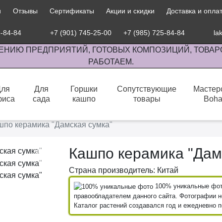
и
Отзывы
Сертификаты
Акции и скидки
Доставка и опла
5-84-84
+7 (901) 745-25-00
+7 (985) 725-84-84
la
ЕНИЮ ПРЕДПРИЯТИЙ, ГОТОВЫХ КОМПОЗИЦИЙ, ТОВАР
РАБОТАЕМ.
Для
Для
Горшки
Сопутствующие
Мастер
фиса
сада
кашпо
товары
Boh
сов комнатными растениями, продажа изделий ручной работы.
шпо керамика "Дамская сумка"
Кашпо керамика "Дам
Страна производитель: Китай
100% уникальные фото
правообладателем данного сайта. Фотографии не
Каталог растений создавался год и ежедневно 