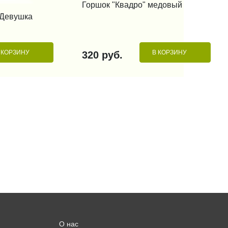
Горшок "Квадро" медовый
 КЛИК
" Девушка
 КОРЗИНУ
В КОРЗИНУ
320 руб.
О нас