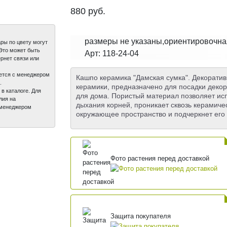
880
руб.
размеры не указаны,ориентировочная 
ры по цвету могут
 Это может быть
Арт: 118-24-04
рнет связи или
вается с менеджером
Кашпо керамика "Дамская сумка". Декоратив
.
керамики, предназначено для посадки деко
 в каталоге. Для
для дома. Пористый материал позволяет исп
лия на
дыхания корней, проникает сквозь керамичес
с менеджером
окружающее пространство и подчеркнет его 
Фото растения перед доставкой
Защита покупателя