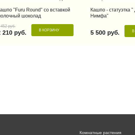
КУПИТЬ В 1 КЛИК
КУПИТЬ В 1
ашпо "Furu Round" со вставкой
Кашпо - статуэтка 
молочный шоколад
Нимфа"
 452 руб.
В КОРЗИНУ
В
2 210 руб.
5 500 руб.
Комнатные растения