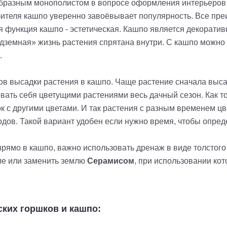
бразным монополистом в вопросе оформления интерьеров 
ебителя кашпо уверенно завоёвывает популярность. Все пр
я функция кашпо - эстетическая. Кашпо является декоратив
дземная» жизнь растения спрятана внутри. С кашпо можно 
.
в высадки растения в кашпо. Чаще растение сначала высаж
вать себя цветущими растениями весь дачный сезон. Как т
 с другими цветами. И так растения с разным временем цве
одов. Такой вариант удобен если нужно время, чтобы опре
ямо в кашпо, важно использовать дренаж в виде толстого с
ие или заменить землю
Серамисом
, при использовании кот
ких горшков и кашпо: