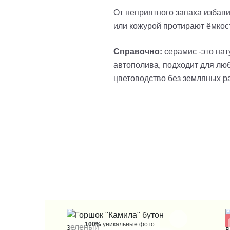
От неприятного запаха избав
или кожурой протирают ёмкос
Справочно:
серамис -это нат
автополива, подходит для люб
цветоводство без земляных р
100%
уникальные фото