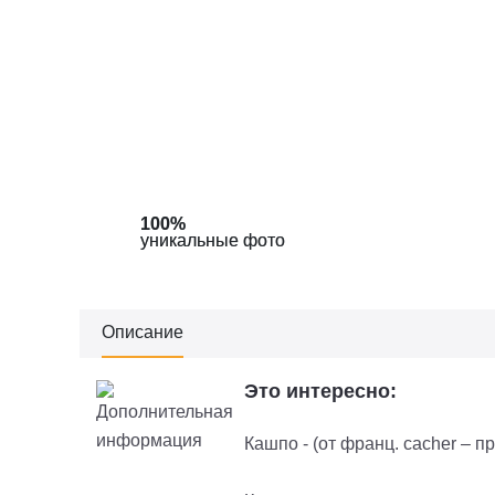
100%
100%
100%
уникальные фото
уникальные фото
уникальные фото
Описание
Это интересно:
Кашпо - (от франц. cacher – п