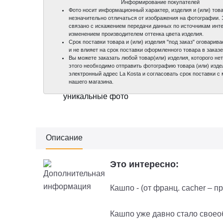
Информирование покупателей
Фото носит информационный характер, изделия и (или) това
незначительно отличаться от изображения на фотографии.
связано с искажением передачи данных по источникам инте
изменением производителем оттенка цвета изделия.
Срок поставки товара и (или) изделия "под заказ" оговари
и не влияет на срок поставки оформленного товара в заказе
Вы можете заказать любой товар(или) изделия, которого нет
этого необходимо отправить фотографию товара (или) изде
электронный адрес La Kosta и согласовать срок поставки 
нашего магазина.
100%
100%
уникальные фото
уникальные фото
Описание
Это интересно:
Кашпо - (от франц. cacher – п
Кашпо уже давно стало своео