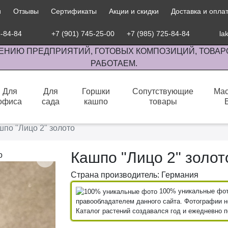
и
Отзывы
Сертификаты
Акции и скидки
Доставка и опла
5-84-84
+7 (901) 745-25-00
+7 (985) 725-84-84
la
ЕНИЮ ПРЕДПРИЯТИЙ, ГОТОВЫХ КОМПОЗИЦИЙ, ТОВАР
РАБОТАЕМ.
Для
Для
Горшки
Сопутствующие
Мас
офиса
сада
кашпо
товары
сов комнатными растениями, продажа изделий ручной работы.
шпо "Лицо 2" золото
Кашпо "Лицо 2" золот
Страна производитель: Германия
100% уникальные фото
правообладателем данного сайта. Фотографии не
Каталог растений создавался год и ежедневно 