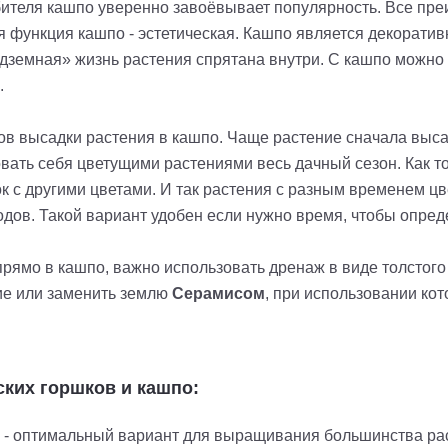
ебителя кашпо уверенно завоёвывает популярность. Все пр
я функция кашпо - эстетическая. Кашпо является декоратив
дземная» жизнь растения спрятана внутри. С кашпо можно 
.
в высадки растения в кашпо. Чаще растение сначала высаж
вать себя цветущими растениями весь дачный сезон. Как т
 с другими цветами. И так растения с разным временем цве
одов. Такой вариант удобен если нужно время, чтобы опре
ямо в кашпо, важно использовать дренаж в виде толстого с
ие или заменить землю
Серамисом
, при использовании кот
ких горшков и кашпо:
 - оптимальный вариант для выращивания большинства рас