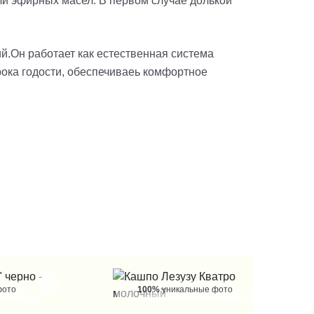
ли эфирных масел. В первом случае долькой
й.Он работает как естественная система
рока годости, обеспечиваеь комфортное
фото
100%
уникальные фото