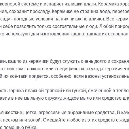
 корневой системе и испаряет излишки влаги. Керамика хо
ния, сохранит прохладу. Керамике не страшна вода, перегр
в саду - погодные условия на них никак не влияют. Все кер
и себе позволить только состоятельные люди. Любой приро
то используют для изготовления кашпо, так как их основная
и, кашпо из керамики будут служить очень долго и сохраня
о слишком сложного или специфического ухода керамически
й их всё-таки придётся, особенно, если вазоны установлены
ть горшка влажной тряпкой или губкой, смоченной в тёплой
бавив в неё мыльную стружку, жидкое мыло или средство дл
ья жёсткие щётки, агрессивные абразивные средства. В кач
, песком или золой. Смешайте любое из этих средств с жи
 с помощью губки.