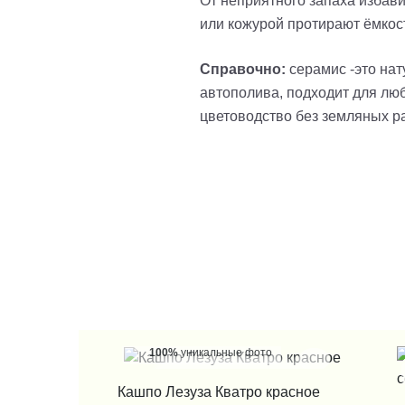
От неприятного запаха избав
или кожурой протирают ёмкос
Справочно:
серамис -это нат
автополива, подходит для люб
цветоводство без земляных р
100%
уникальные фото
КУПИТЬ В 1 КЛИК
Кашпо Лезуза Кватро красное