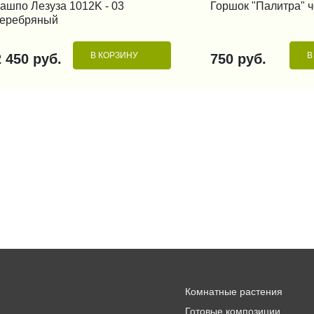
КУПИТЬ В 1 КЛИК
КУПИТЬ В 1
ашпо Лезуза 1012K - 03
Горшок "Палитра" ч
серебряный
В КОРЗИНУ
В
2 450 руб.
750 руб.
Комнатные растения
Готовые композиции