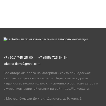
+7 (901) 745-25-00
+7 (985) 725-84-84
lakosta.flora@gmail.com
Все авторские права на материалы сайта принадлежат
авторам и охраняются законом. Перепечатка в других
изданиях возможна только с письменного согласия автора и
с указанием активной ссылки на сайт
https://la-kosta.ru
.
г. Москва, бульвар Дмитрия Донского, д. 9, корп. 1