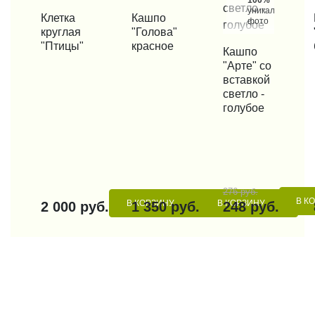
уникальные
КУПИТЬ В 1 КЛИК
Клетка
КУПИТЬ В 1 КЛИК
Кашпо
КУП
фото
круглая
"Голова"
"Птицы"
красное
КУПИТЬ В 1 КЛИК
Кашпо
"Арте" со
вставкой
светло -
голубое
276 руб.
В К
В КОРЗИНУ
В КОРЗИНУ
2 000 руб.
1 350 руб.
248 руб.