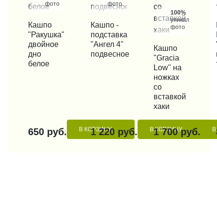
фото
фото
100%
уникальные
КУПИТЬ В 1 КЛИК
Кашпо
КУПИТЬ В 1 КЛИК
Кашпо -
КУП
фото
"Ракушка"
подставка
двойное
"Ангел 4"
КУПИТЬ В 1 КЛИК
Кашпо
дно
подвесное
"Graсia
белое
Low" на
ножках
со
вставкой
хаки
В КОРЗИНУ
В КОРЗИНУ
В
650 руб.
1 220 руб.
1 700 руб.