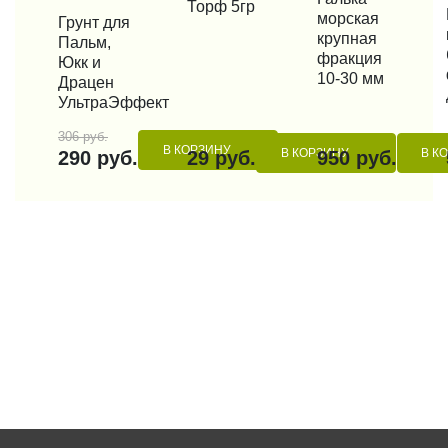
Торф 5гр
КУП
морская
КУПИТЬ В 1 КЛИК
Грунт для
крупная
Пальм,
фракция
Юкк и
10-30 мм
Драцен
УльтраЭффект
306 руб.
В КОРЗИНУ
В КОРЗИНУ
В К
290 руб.
29 руб.
950 руб.