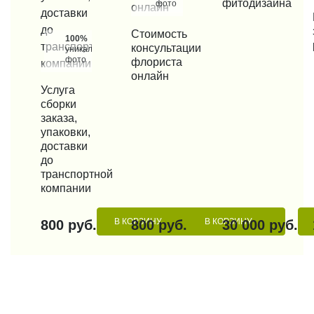
фитодизайна
фото
КУП
КУПИТЬ В 1 КЛИК
Стоимость
100%
консультации
уникальные
фото
флориста
онлайн
КУПИТЬ В 1 КЛИК
Услуга
сборки
заказа,
упаковки,
доставки
до
транспортной
компании
В КОРЗИНУ
В КОРЗИНУ
800 руб.
800 руб.
30 000 руб.