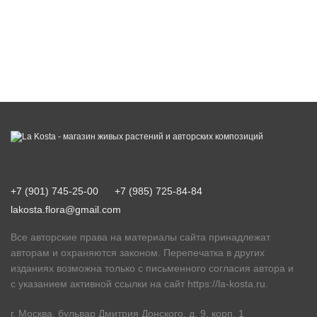
+7 (901) 745-25-00
+7 (985) 725-84-84
lakosta.flora@gmail.com
Все авторские права на материалы сайта принадлежат
авторам и охраняются законом. Перепечатка в других
изданиях возможна только с письменного согласия автора и
с указанием активной ссылки на сайт
https://la-kosta.ru
.
г. Москва, бульвар Дмитрия Донского, д. 9, корп. 1