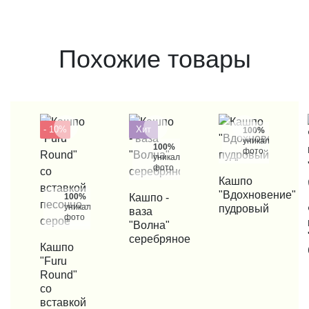
Похожие товары
- 10%
Хит
100%
уникальные
100%
фото
уникальные
фото
КУПИТЬ В 1 КЛИК
Кашпо
"Вдохновение"
100%
КУПИТЬ В 1 КЛИК
Кашпо -
уникальные
пудровый
КУП
ваза
фото
"Волна"
серебряное
КУПИТЬ В 1 КЛИК
Кашпо
"Furu
Round"
со
вставкой