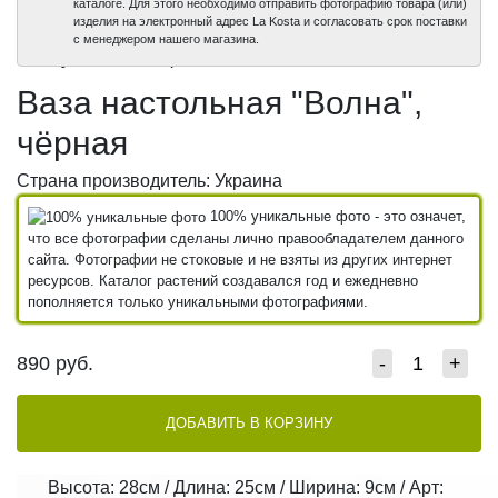
каталоге. Для этого необходимо отправить фотографию товара (или)
изделия на электронный адрес La Kosta и согласовать срок поставки
100%
100%
100%
100%
с менеджером нашего магазина.
уникальные фото
уникальные фото
уникальные фото
уникальные фото
Ваза настольная "Волна",
чёрная
Страна производитель: Украина
100% уникальные фото - это означет,
что все фотографии сделаны лично правообладателем данного
сайта. Фотографии не стоковые и не взяты из других интернет
ресурсов. Каталог растений создавался год и ежедневно
пополняется только уникальными фотографиями.
890
руб.
-
+
ДОБАВИТЬ В КОРЗИНУ
Высота: 28см / Длина: 25см / Ширина: 9см / Арт: