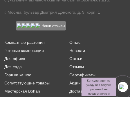
с указанием активной ссылки на сайт
https://la-kosta.ru
.
г. Москва, бульвар Дмитрия Донского, д. 9, корп. 1
Наши отзывы
Комнатные растения
О нас
Готовые композиции
Новости
Для офиса
Статьи
Для сада
Отзывы
Горшки кашпо
Сертификаты
Консультации по
Сопутствующие товары
Акции и скидки
уходу без покупки
растений не
Мастерская Bohan
Доставка и оплата
предоставляем
Ритуальная флористика
Услуги
Распродажа
Контакты
Политика конфиденциальности и оферта
Пользовательское
соглашение