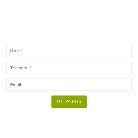
Затрудняетесь в выборе?
Свяжитесь с нами! Мы вместе подбирем оптимальный
вариант.
ОТПРАВИТЬ