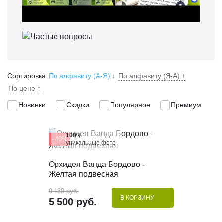
Сортировка
По алфавиту (А-Я)
↓
По алфавиту (Я-А)
↑
По цене
↑
Новинки
Скидки
Популярное
Премиум
100%
- 40%
уникальные фото
КУПИТЬ В 1 КЛИК
Орхидея Ванда Бордово -
Желтая подвесная
9 130 руб.
В КОРЗИНУ
5 500 руб.