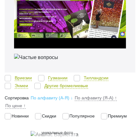
Вриезии
Гузмании
Тилландсии
Эхмеи
Другие бромелиевые
Сортировка
По алфавиту (А-Я)
↓
По алфавиту (Я-А)
↑
По цене
↑
Новинки
Скидки
Популярное
Премиум
100%
уникальные фото