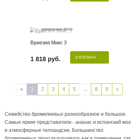
100%
уникальные фото
КУПИТЬ В 1 КЛИК
Вриезия Микс 3
В КОРЗИНУ
1 818 руб.
«
1
2
3
4
5
...
8
9
»
Семейство бромелиевых разнообразное и большое.
Самые яркие представители - ананас и испанский мох
и атмосферные тилландсии. Большинство
бромелиевых легко выращивать как в помещении, так