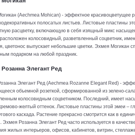
 Могикан
огикан (Aechmea Mohican) - эффектное красивоцветущее р
кодекоративных полосатых листьев. Листовые пластины эт
тную расцветку, включающую в себя изящный микс насыщен
 расположен колосовидный, разветвленный соцветник, име
я, цветонос выпускает небольшие цветки. Эхмея Могикан сп
ным подарком на любой праздник.
 Розанна Элегант Ред
озанна Элегант Ред (Aechmea Rozanne Elegant Red) - эффе
щееся объемной розеткой, сформированной из зелено-сал
ленным колосовидным соцветником. Последний, имеет насы
кремово-желтый оттенок. Листовые пластины этой эмеи – гл
угового каскада. Растение прекрасно смотрится как в едини
. Эхмея Розанна Элегант Ред часто используется в качестве
ия жилых интерьеров, офисов, кабинетов, витрин, стеллаж