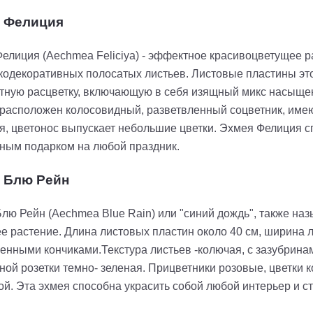
 Фелиция
елиция (Aechmea Feliciya) - эффектное красивоцветущее 
кодекоративных полосатых листьев. Листовые пластины эт
тную расцветку, включающую в себя изящный микс насыщен
 расположен колосовидный, разветвленный соцветник, име
я, цветонос выпускает небольшие цветки. Эхмея Фелиция с
ным подарком на любой праздник.
 Блю Рейн
лю Рейн (Aechmea Blue Rain) или "синий дождь", также наз
е растение. Длина листовых пластин около 40 см, ширина 
ренными кончиками.Текстура листьев -колючая, с зазубрин
ной розетки темно- зеленая. Прицветники розовые, цветки 
й. Эта эхмея способна украсить собой любой интерьер и с