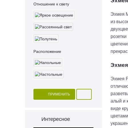
Эхмея
Отношение к свету
Эхмея М
из высо
двухцве
розетки
цветени
прекрас
Расположение
Эхмея
Эхмея Р
отличаю
разветв
ПРИМЕНИТЬ
алый и 
виде кр
цветами
Интересное
украшен