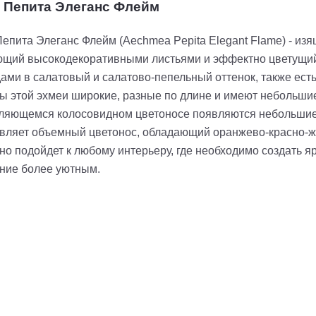
 Пепита Элеганс Флейм
епита Элеганс Флейм (Aechmea Pepita Elegant Flame) - из
щий высокодекоративными листьями и эффектно цветущий.
ами в салатовый и салатово-пепельный оттенок, также ес
ы этой эхмеи широкие, разные по длине и имеют небольшие
ляющемся колосовидном цветоносе появляются небольшие
вляет объемный цветонос, обладающий оранжево-красно-ж
но подойдет к любому интерьеру, где необходимо создать я
ние более уютным.