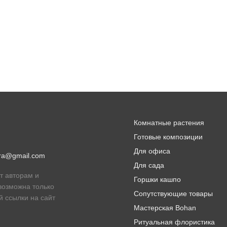
Комнатные растения
Готовые композиции
Для офиса
lora@gmail.com
Для сада
т авторам и
Горшки кашпо
возможна только
Сопутствующие товары
й ссылки на сайт
Мастерская Bohan
Ритуальная флористика