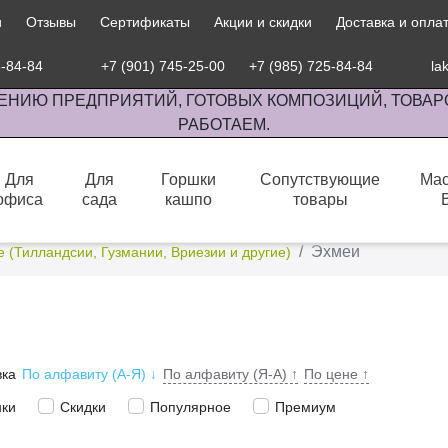
и
Отзывы
Сертификаты
Акции и скидки
Доставка и опла
5-84-84
+7 (901) 745-25-00
+7 (985) 725-84-84
la
ЕНИЮ ПРЕДПРИЯТИЙ, ГОТОВЫХ КОМПОЗИЦИЙ, ТОВАР
РАБОТАЕМ.
Для
Для
Горшки
Сопутствующие
Мас
офиса
сада
кашпо
товары
сов комнатными растениями, продажа изделий ручной работы.
Эхмеи
 (Тилландсии, Гузмании, Вриезии и другие)
вка
По алфавиту (А-Я)
↓
По алфавиту (Я-А)
↑
По цене
↑
нки
Скидки
Популярное
Премиум
%
100%