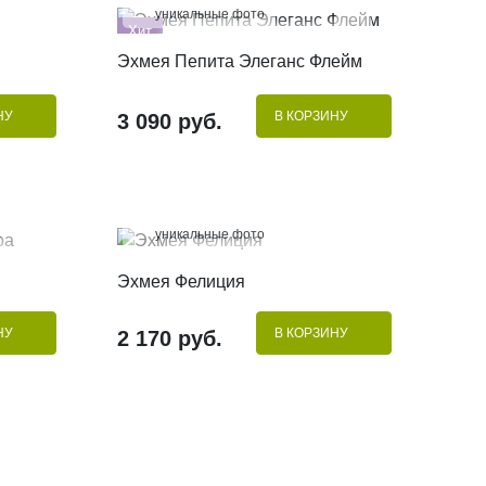
уникальные фото
Хит
КУПИТЬ В 1 КЛИК
Эхмея Пепита Элеганс Флейм
НУ
В КОРЗИНУ
3 090 руб.
100%
уникальные фото
КУПИТЬ В 1 КЛИК
Эхмея Фелиция
НУ
В КОРЗИНУ
2 170 руб.