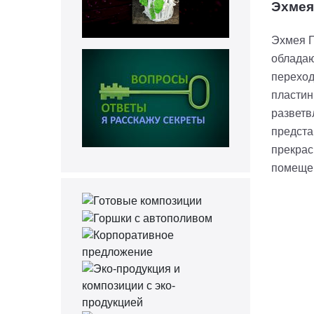
Эхмея
Эхмея П
обладаю
переход
пластин
разветв
предста
прекрас
помеще