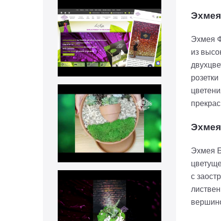
Эхмея
Эхмея Ф
из высо
двухцве
розетки
цветени
прекрас
Эхмея
Эхмея Б
цветуще
с заост
листвен
вершино