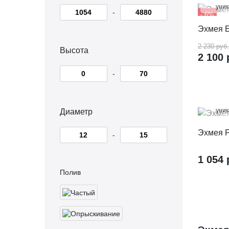
уни
-
- 6%
Эхмея 
2 230 руб.
Высота
2 100 
-
100
уни
Диаметр
Эхмея Р
-
1 054 
Полив