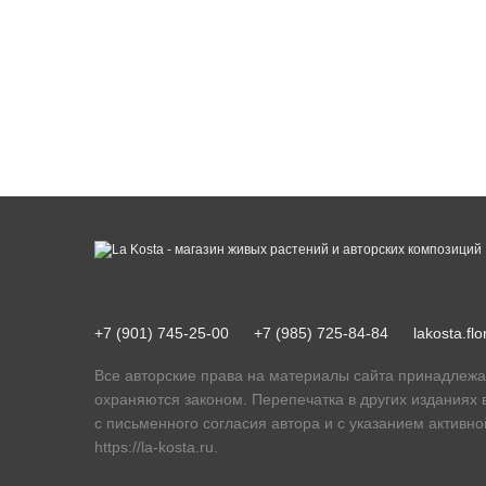
+7 (901) 745-25-00
+7 (985) 725-84-84
lakosta.f
Все авторские права на материалы сайта принадлежа
охраняются законом. Перепечатка в других изданиях 
с письменного согласия автора и с указанием активно
https://la-kosta.ru
.