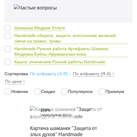
Шаманка Медиум Услуги
Handmade обереги, защита, исполнение желаний,
свечи на травах, травы
Handmade Ручная работа Артефакты Шамана
Медиума Бубны Африканская кожа
Кашпо этнические Ручной работы Handmade
Сортировка
По алфавиту (А-Я)
↓
По алфавиту (Я-А)
↑
По цене
↑
Новинки
Скидки
Популярное
Премиум
100%
уникальные фото
КУПИТЬ В 1 КЛИК
Картина шаманки "Защита от
злых духов" Handmade