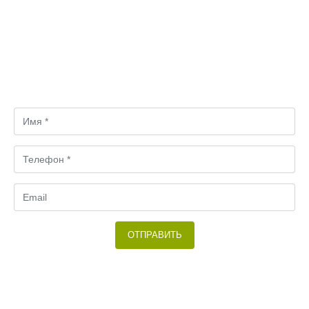
Затрудняетесь в выборе?
Свяжитесь с нами! Мы вместе подбирем оптимальный
вариант.
ОТПРАВИТЬ