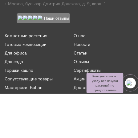
г. Москва, бульвар Дмитрия Донского, д. 9, корп. 1
Наши отзывы
Комнатные растения
О нас
Готовые композиции
Новости
Для офиса
Статьи
Для сада
Отзывы
Горшки кашпо
Сертификаты
Консультации по
Сопутствующие товары
Акции и скидки
уходу без покупки
растений не
Мастерская Bohan
Доставка и оплата
предоставляем
Ритуальная флористика
Услуги
Распродажа
Контакты
Политика конфиденциальности и оферта
Пользовательское
соглашение