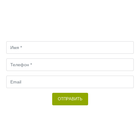
Затрудняетесь в выборе?
Свяжитесь с нами! Мы вместе подбирем оптимальный
вариант.
ОТПРАВИТЬ