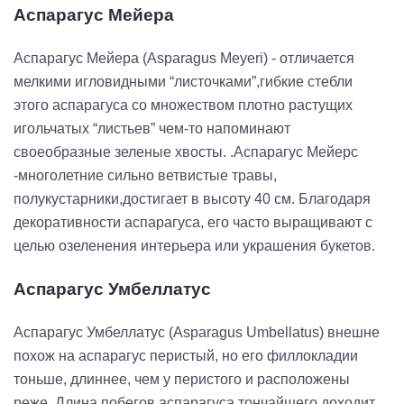
Аспарагус Мейера
Аспарагус Мейера (Asparagus Meyeri) - отличается
мелкими игловидными “листочками”,гибкие стебли
этого аспарагуса со множеством плотно растущих
игольчатых “листьев” чем-то напоминают
своеобразные зеленые хвосты. .Аспарагус Мейерс
-многолетние сильно ветвистые травы,
полукустарники,достигает в высоту 40 см. Благодаря
декоративности аспарагуса, его часто выращивают с
целью озеленения интерьера или украшения букетов.
Аспарагус Умбеллатус
Аспарагус Умбеллатус (Asparagus Umbellatus) внешне
похож на аспарагус перистый, но его филлокладии
тоньше, длиннее, чем у перистого и расположены
реже. Длина побегов аспарагуса тончайшего доходит