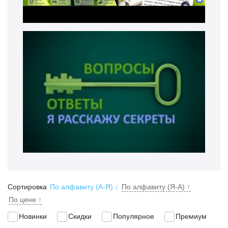
Сортировка
По алфавиту (А-Я)
↓
По алфавиту (Я-А)
↑
По цене
↑
Новинки
Скидки
Популярное
Премиум