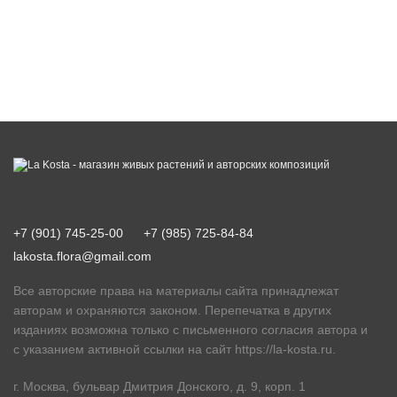
+7 (901) 745-25-00
+7 (985) 725-84-84
lakosta.flora@gmail.com
Все авторские права на материалы сайта принадлежат
авторам и охраняются законом. Перепечатка в других
изданиях возможна только с письменного согласия автора и
с указанием активной ссылки на сайт
https://la-kosta.ru
.
г. Москва, бульвар Дмитрия Донского, д. 9, корп. 1