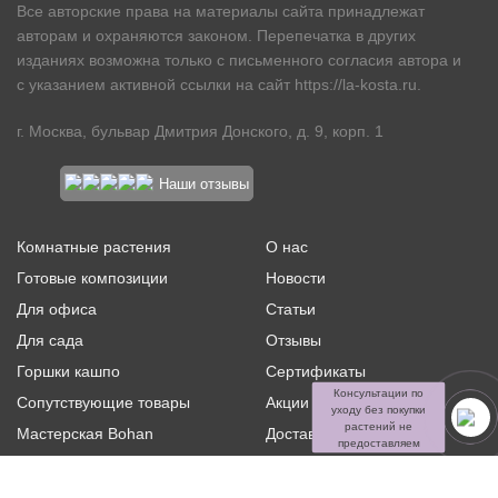
Все авторские права на материалы сайта принадлежат
авторам и охраняются законом. Перепечатка в других
изданиях возможна только с письменного согласия автора и
с указанием активной ссылки на сайт
https://la-kosta.ru
.
г. Москва, бульвар Дмитрия Донского, д. 9, корп. 1
Наши отзывы
Комнатные растения
О нас
Готовые композиции
Новости
Для офиса
Статьи
Для сада
Отзывы
Горшки кашпо
Сертификаты
Консультации по
Сопутствующие товары
Акции и скидки
уходу без покупки
растений не
Мастерская Bohan
Доставка и оплата
предоставляем
Ритуальная флористика
Услуги
Распродажа
Контакты