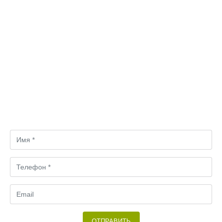
Затрудняетесь в выборе?
Свяжитесь с нами! Мы вместе подбирем оптимальный
вариант.
ОТПРАВИТЬ