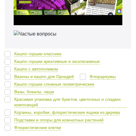
Кашпо горшки классика
Кашпо горшки креативные и эксклюзивные
Кашпо с автополивом
Вазоны и кашпо для Орхидей
Флорариумы
Кашпо горшки сложные геометрические
Вазы, бокалы, чаши
Красивая упаковка для букетов, цветочных и сладких
композиций
Корзины, коробки, флористические ящики из дерева
Подставки и опоры для комнатных растений
Флористические клетки