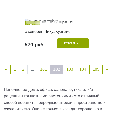
100%
уникальные фото
Новинка
КУПИТЬ В 1 КЛИК
Эхеверия Чихуахуанзис
Хит
В КОРЗИНУ
570 руб.
«
1
2
...
181
182
183
184
185
»
Наполнение дома, офиса, салона, бутика или/и
рецепшен комнатными растениями - это отличный
способ добавить природные штрихи в пространство и
озеленить его. Они не только выглядят хорошо, но и