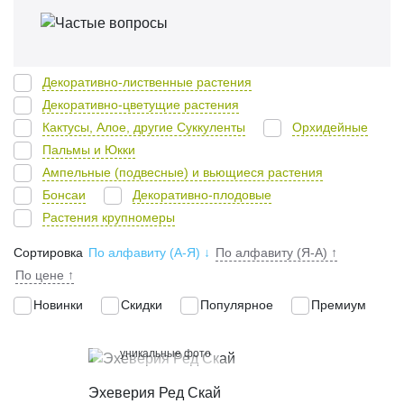
Декоративно-лиственные растения
Декоративно-цветущие растения
Кактусы, Алое, другие Суккуленты
Орхидейные
Пальмы и Юкки
Ампельные (подвесные) и вьющиеся растения
Бонсаи
Декоративно-плодовые
Растения крупномеры
Сортировка
По алфавиту (А-Я)
↓
По алфавиту (Я-А)
↑
По цене
↑
Новинки
Скидки
Популярное
Премиум
100%
уникальные фото
КУПИТЬ В 1 КЛИК
Эхеверия Ред Скай