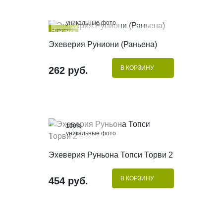
100%
уникальные фото
Новинка
КУПИТЬ В 1 КЛИК
Эхеверия Руниони (Раньена)
Хит
В КОРЗИНУ
262 руб.
100%
уникальные фото
КУПИТЬ В 1 КЛИК
Эхеверия Руньона Топси Торви 2
В КОРЗИНУ
454 руб.