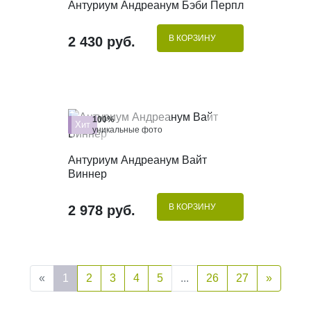
КУПИТЬ В 1 КЛИК
Антуриум Андреанум Бэби Перпл
В КОРЗИНУ
2 430 руб.
100%
Хит
уникальные фото
КУПИТЬ В 1 КЛИК
Антуриум Андреанум Вайт
Виннер
В КОРЗИНУ
2 978 руб.
«
1
2
3
4
5
...
26
27
»