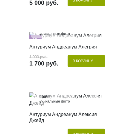
В КОРЗИНУ
5 000 руб.
100%
уникальные фото
Хит
КУПИТЬ В 1 КЛИК
Антуриум Андреанум Алегрия
- 11%
1 900 руб.
В КОРЗИНУ
1 700 руб.
100%
уникальные фото
КУПИТЬ В 1 КЛИК
Антуриум Андреанум Алексия
Джейд