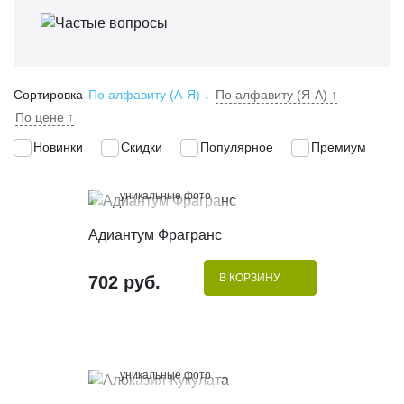
Сортировка
По алфавиту (А-Я)
↓
По алфавиту (Я-А)
↑
По цене
↑
Новинки
Скидки
Популярное
Премиум
100%
уникальные фото
КУПИТЬ В 1 КЛИК
Адиантум Фрагранс
В КОРЗИНУ
702 руб.
100%
уникальные фото
КУПИТЬ В 1 КЛИК