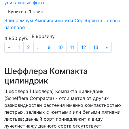
уникальные фото
Купить в 1 клик
Эпипремнум Амплиссима или Серебряная Полоса
на опоре
В корзину
4 850 руб.
«
1
2
...
9
10
11
12
13
»
Шеффлера Компакта
цилиндрик
Шеффлера (Шефлера) Компакта цилиндрик
(Schefflera Compacta) - отличается от других
разновидностей растения именно компактностью
пестрых, зеленых с желтыми или белыми пятнами
листьев; данный сорт принадлежит к виду
лучелистная;у данного сорта отсутствует