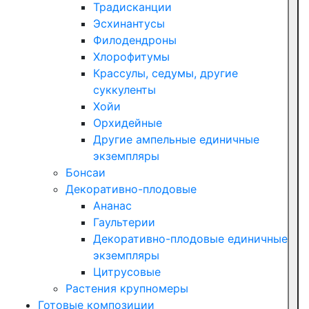
Традисканции
Эсхинантусы
Филодендроны
Хлорофитумы
Крассулы, седумы, другие
суккуленты
Хойи
Орхидейные
Другие ампельные единичные
экземпляры
Бонсаи
Декоративно-плодовые
Ананас
Гаультерии
Декоративно-плодовые единичные
экземпляры
Цитрусовые
Растения крупномеры
Готовые композиции