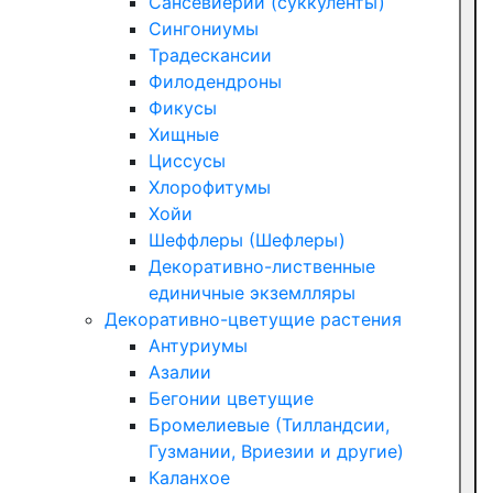
Сансевиерии (суккуленты)
Сингониумы
Традескансии
Филодендроны
Фикусы
Хищные
Циссусы
Хлорофитумы
Хойи
Шеффлеры (Шефлеры)
Декоративно-лиственные
единичные экземлляры
Декоративно-цветущие растения
Антуриумы
Азалии
Бегонии цветущие
Бромелиевые (Тилландсии,
Гузмании, Вриезии и другие)
Каланхое