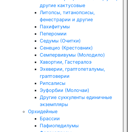
другие кактусовые
Литопсы, титанопсисы,
фенестрарии и другие
Пахифитумы
Пеперомии
Седумы (Очитки)
Сенецио (Крестовник)
Семпервивумы (Молодило)
Хавортии, Гастералоэ
Эхеверии, граптопеталумы,
граптоверии
Рипсалисы
Эуфорбии (Молочаи)
Другие суккуленты единичные
экземпляры
Орхидейные
Брассии
Пафиопедилумы