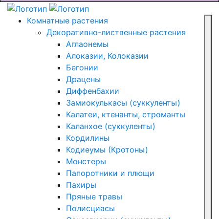
Комнатные растения
Декоративно-лиственные растения
Аглаонемы
Алоказии, Колоказии
Бегонии
Драцены
Диффенбахии
Замиокулькасы (суккуленты)
Калатеи, ктенанты, строманты
Каланхое (суккуленты)
Кордилины
Кодиеумы (Кротоны)
Монстеры
Папоротники и плющи
Пахиры
Пряные травы
Полисциасы