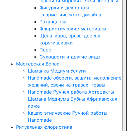
,панцири морских ежей, кораллы
Фигурки и декор для
флористического дизайна
Ротанг,лоза
Флористические материалы
Щепа ,кора, срезы дерева,
коряги,шишки
Перо
Сухоцвети и другие виды
Мастерская Bohan
Шаманка Медиум Услуги
Handmade обереги, защита, исполнение
желаний, свечи на травах, травы
Handmade Ручная работа Артефакты
Шамана Медиума Бубны Африканская
кожа
Кашпо этнические Ручной работы
Handmade
Ритуальная флористика