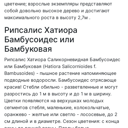
цветение; взрослые экземпляры представляют
собой довольно высокое дерево и достигают
максимального роста в высоту 2,7м .
Рипсалис Хатиора
Бамбусоидес или
Бамбуковая
Рипсалис Хатиора Cаликорневидная Бамбусоидес
или Бамбуковая (Hatiora Salicornioides f.
Bambusoides) - пышное растение напоминяющее
подводные водоросли. Бамбусоидес отрясающе
красив! Стебли обильно - разветвленные и могут
разростись до 1 м в высоту и до 1 м в ширину.
Цветки появляются на верхушках молодых
сегментов стебля, маленькие, колокольчатые,
оранжево - желтые или светло - лососевые, до 2
см длиной и в диаметре. Сезон цветения: с конца