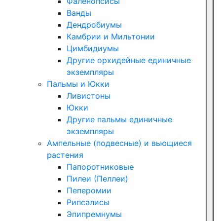
Фаленопсисы
Ванды
Дендробиумы
Камбрии и Мильтонии
Цимбидиумы
Другие орхидейные единичные
экземпляры
Пальмы и Юкки
Ливистоны
Юкки
Другие пальмы единичные
экземпляры
Ампельные (подвесные) и вьющиеся
растения
Папоротниковые
Пилеи (Пеллеи)
Пеперомии
Рипсалисы
Эпипремнумы