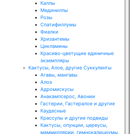
Каллы
Мединиллы
Розы
Спатифиллумы
Фиалки
Хризантемы
Цикламены
Красиво-цветущие единичные
экземпляры
Кактусы, Алое, другие Суккуленты
Агавы, мангавы
Алоэ
Адромискусы
Анакампсерос, Авонии
Гастерии, Гастералое и другие
Каудесные
Крассулы и другие подвиды
Кактусы, опунции, цереусы,
маммиллярии, гимнокалициумы,