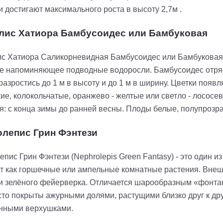
и достигают максимального роста в высоту 2,7м .
лис Хатиора Бамбусоидес или Бамбуковая
с Хатиора Cаликорневидная Бамбусоидес или Бамбуковая (Ha
е напоминяющее подводные водоросли. Бамбусоидес отряс
 разростись до 1 м в высоту и до 1 м в ширину. Цветки поя
ие, колокольчатые, оранжево - желтые или светло - лососев
я: с конца зимы до ранней весны. Плоды белые, полупрозр
лепис Грин Фэнтези
пис Грин Фэнтези (Nephrolepis Green Fantasy) - это один 
т как горшечные или ампельные комнатные растения. Внешн
 зелёного фейерверка. Отличается шарообразным «фонта
сто покрыты ажурными долями, растущими близко друг к дру
нными верхушками.