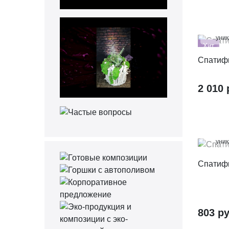
100
уни
Хит
Спатиф
2 010 
100
уни
Спатиф
803 ру