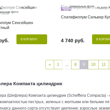
100%
уникальные фото
%
Хит
кальные фото
КУПИТЬ В 1 КЛИК
Спатифиллум Сильвер Ку
КУПИТЬ В 1 КЛИК
иллум Сенсейшен
атный
В КОРЗИНУ
В КОРЗИ
руб.
4 740 руб.
«
1
...
8
9
10
11
ера Компакта цилиндрик
а (Шефлера) Компакта цилиндрик (Schefflera Compacta) - 
компактностью пестрых, зеленых с желтыми или белыми пят
тная;у данного сорта отсутствует цветение; взрослые экз