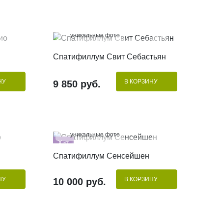
100%
уникальные фото
КУПИТЬ В 1 КЛИК
Спатифиллум Свит Себастьян
НУ
В КОРЗИНУ
9 850 руб.
100%
уникальные фото
Хит
КУПИТЬ В 1 КЛИК
Спатифиллум Сенсейшен
Премиум
НУ
В КОРЗИНУ
10 000 руб.