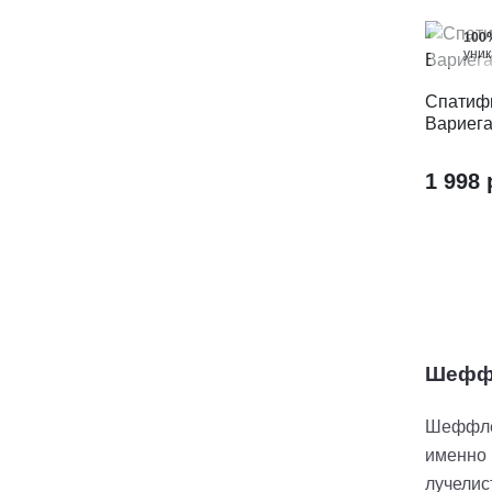
100
уни
Спатиф
Вариег
1 998 
Шеффл
Шеффлер
именно 
лучелис