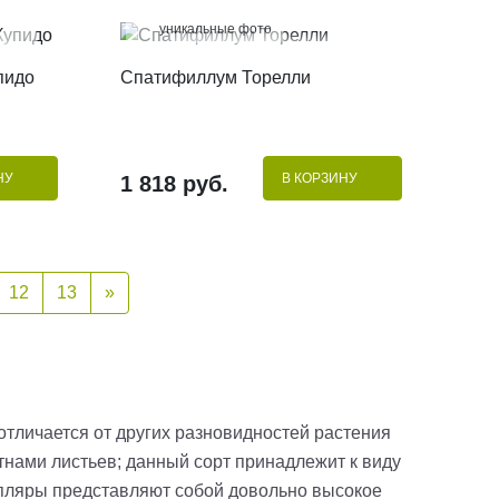
100%
уникальные фото
КУПИТЬ В 1 КЛИК
пидо
Спатифиллум Торелли
НУ
В КОРЗИНУ
1 818 руб.
12
13
»
отличается от других разновидностей растения
нами листьев; данный сорт принадлежит к виду
емпляры представляют собой довольно высокое