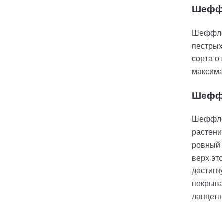
Шеффл
Шеффлер
пестрых
сорта о
максима
Шефф
Шеффлер
растени
ровный 
верх эт
достигн
покрыва
ланцетн