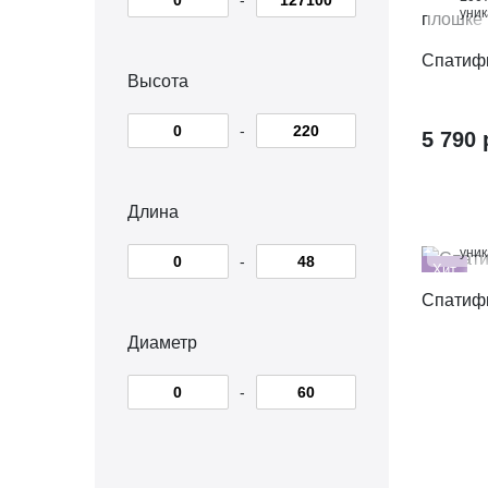
уни
Спатиф
Высота
-
5 790 
Длина
100
уни
-
Хит
Спатиф
Диаметр
-