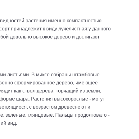
новидностей растения именно компактностью
сорт принадлежит к виду лучелистная;у данного
обой довольно высокое дерево и достигают
ными листьями. В миксе собраны штамбовые
сственно сформированное дерево, имеющее
ядит как ствол дерева, торчащий из земли,
в форме шара. Растения высокорослые - могут
 ветвящиеся, с возрастом древеснеют и
е, зеленые, глянцевые. Пальцы продолговато -
ий вид.