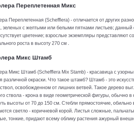
ера Переплетенная Микс
а Переплетенная (Schefflera) - отличается от других раз
, зеленых с желтыми или белыми пятнами листьев; данный 
тсутствует цветение; взрослые экземпляры представляют с
льного роста в высоту 270 см .
лера Микс Штамб
а Микс Штамб (Schefflera Mix Stamb) - красавица с узор
я различной окраски. Что такое штамб? Штамб - это иску
ствол, освобожденном от лишних ветвей. Такое дерево выгл
ого ствола - крона в виде геометрической фигуры, обычно 
уть высоты от 70 до 150 см. Стебли прямостоячие, обильно
ются светло - коричневой корой. Листья сложные, пальчаты
ые, тонкие, придают всему облику растения ажурный внешн