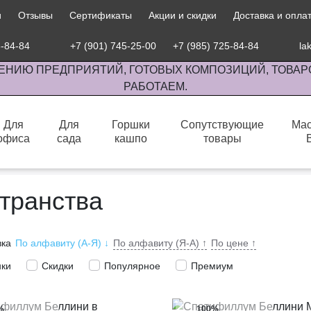
и
Отзывы
Сертификаты
Акции и скидки
Доставка и опла
5-84-84
+7 (901) 745-25-00
+7 (985) 725-84-84
la
ЕНИЮ ПРЕДПРИЯТИЙ, ГОТОВЫХ КОМПОЗИЦИЙ, ТОВАР
РАБОТАЕМ.
Для
Для
Горшки
Сопутствующие
Мас
офиса
сада
кашпо
товары
сов комнатными растениями, продажа изделий ручной работы.
транства
вка
По алфавиту (А-Я)
↓
По алфавиту (Я-А)
↑
По цене
↑
нки
Скидки
Популярное
Премиум
%
100%