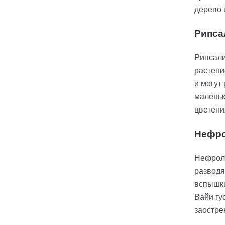
дерево 
Рипса
Рипсали
растени
и могут
маленьк
цветени
Нефро
Нефроле
разводя
вспышки
Вайи гу
заостре