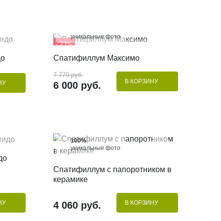
100%
уникальные фото
- 23%
КУПИТЬ В 1 КЛИК
до
Спатифиллум Максимо
7 770 руб.
В КОРЗИНУ
НУ
6 000 руб.
100%
уникальные фото
до
КУПИТЬ В 1 КЛИК
Спатифиллум с папоротником в
керамике
НУ
В КОРЗИНУ
4 060 руб.