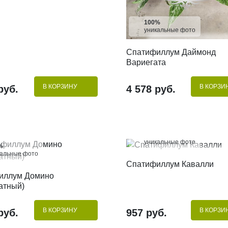
100%
уникальные фото
Спатифиллум Даймонд
КУПИТЬ В 1 КЛИК
Вариегата
В КОРЗИНУ
В КОРЗИ
руб.
4 578 руб.
100%
уникальные фото
%
кальные фото
КУПИТЬ В 1 КЛИК
Спатифиллум Кавалли
КУПИТЬ В 1 КЛИК
иллум Домино
атный)
В КОРЗИНУ
В КОРЗИ
руб.
957 руб.