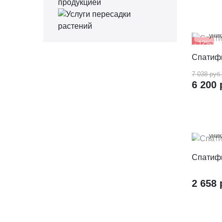
100
уни
- 12%
Спатиф
7 038 руб.
6 200 
100
уни
Спатиф
2 658 