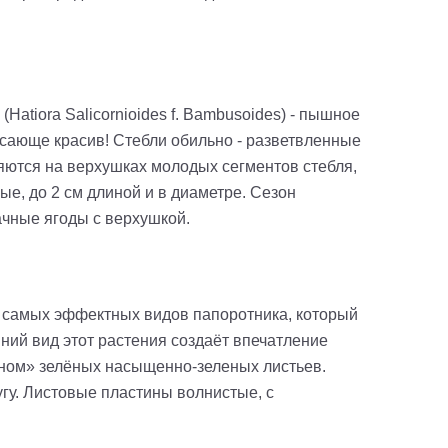
tiora Salicornioides f. Bambusoides) - пышное
ающе красив! Стебли обильно - разветвленные
вляются на верхушках молодых сегментов стебля,
ые, до 2 см длиной и в диаметре. Сезон
ачные ягоды с верхушкой.
из самых эффектных видов папоротника, который
ий вид этот растения создаёт впечатление
ном» зелёных насыщенно-зеленых листьев.
гу. Листовые пластины волнистые, c