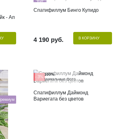
Хит
КУПИТЬ В 1 КЛИК
Спатифиллум Бинго Купидо
к - Ап
НУ
В КОРЗИНУ
4 190 руб.
100%
- 3%
уникальные фото
КУПИТЬ В 1 КЛИК
Спатифиллум Даймонд
Вариегата без цветов
Премиум