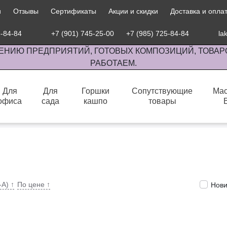
и
Отзывы
Сертификаты
Акции и скидки
Доставка и опла
5-84-84
+7 (901) 745-25-00
+7 (985) 725-84-84
la
ЕНИЮ ПРЕДПРИЯТИЙ, ГОТОВЫХ КОМПОЗИЦИЙ, ТОВАР
РАБОТАЕМ.
Для
Для
Горшки
Сопутствующие
Мас
офиса
сада
кашпо
товары
сов комнатными растениями, продажа изделий ручной работы.
-А)
↑
По цене
↑
Нови